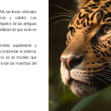
, las líneas verticales
pieza y calidez. Las
tejados de las antiguas
sibilidad de que sean en
tría equidistante y
 comprende el sistema,
ol, es un modelo que
emoran las manchas del