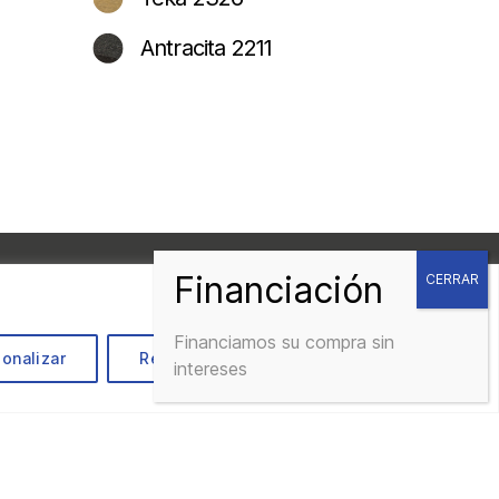
Antracita 2211
gar Catálogo Nirvana
Financiamos su compra sin
onalizar
Rechazar todo
Aceptar todo
intereses