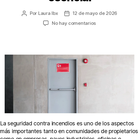
Por
Laura Ibx
12 de mayo de 2026
Autor
Fecha
de
de
en
No hay comentarios
la
la
Puertas
entrada
entrada
cortafuegos
en
comunidades
y
empresas:
seguridad
esencial
La seguridad contra incendios es uno de los aspectos
más importantes tanto en comunidades de propietarios
como en empresas, naves industriales, oficinas o