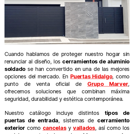
aluminio
soldado
Grupo
Marver
en
Puertas
Hidalgo
Cuando hablamos de proteger nuestro hogar sin
renunciar al diseño, los
cerramientos de aluminio
soldado
se han convertido en una de las mejores
opciones del mercado. En
Puertas Hidalgo
, como
punto de venta oficial de
Grupo Marver
,
ofrecemos soluciones que combinan máxima
seguridad, durabilidad y estética contemporánea.
Nuestro catálogo incluye distintos
tipos de
puertas de entrada
, sistemas de
cerramiento
exterior
como
cancelas
y
vallados
, así como los