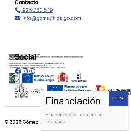
Contacto
925 760 519
info@gomezhidalgo.com
Social
Facebook
Instagram
WhatsApp
Financiamos su compra sin
intereses
© 2026
Gómez Hidalgo.
Diseño web por
Grupodw