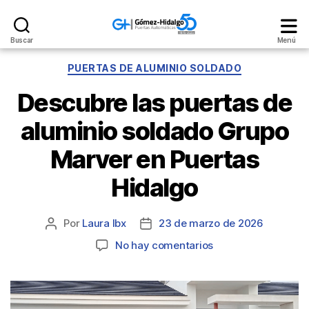
Gómez
Buscar
Menú
Hidalgo
Categorías
PUERTAS DE ALUMINIO SOLDADO
Descubre las puertas de
aluminio soldado Grupo
Marver en Puertas
Hidalgo
Por
Laura Ibx
23 de marzo de 2026
Autor
Fecha
de
de
en
No hay comentarios
la
la
Descubre
entrada
entrada
las
puertas
de